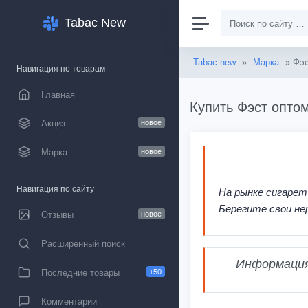
Tabac New
Tabac new
»
Марка
» Фэ
Навигация по товарам
Главная
Купить Фэст оптом
Акциз
новое
Марка
новое
Навигация по сайту
На рынке сигарет
Берегите свои не
Отзывы
новое
Расширенный поиск
Информация,
Последние товары
+50
Комментарии