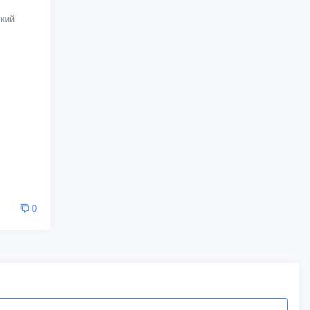
кий
0