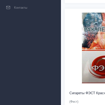
Контакты
Сигареты ФЭСТ Крас
(Фест)