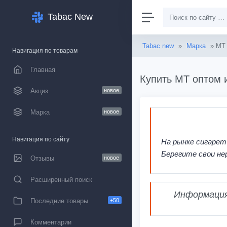
Tabac New
Tabac new
»
Марка
» MT
Навигация по товарам
Главная
Купить MT оптом 
Акциз
новое
Марка
новое
Навигация по сайту
На рынке сигарет
Берегите свои не
Отзывы
новое
Расширенный поиск
Информация,
Последние товары
+50
Комментарии