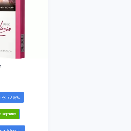
m
чку: 70 руб.
в корзину
аз Telegram