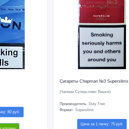
Сигареты Chapman №3 Superslims 
(Чапман Суперслимс Вишня)
Производитель:
Duty Free
Формат:
Superslims
чку: 80 руб.
Цена за 1 пачку: 75 руб.
в корзину