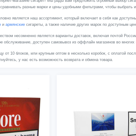
тернет-магазине сигарет! Мы рады вам предложить огромный выбор сигар
 сравнивать разные марки и цены удобными фильтрами, чтобы выбрать и
ловно является наш ассортимент, который включает в себя как доступны
е
и
армянские
сигареты, а также наличие других марок по доступным це
твом несомненно является варианты доставок, включая почтой России
ное обслуживание, доступен самовывоз из оффлайн магазинов во многих 
цу от 10 блоков, или крупным оптом в несколько коробок, с оплатой пос
нуйтесь, у нас есть возможность возврата и обмена товара.