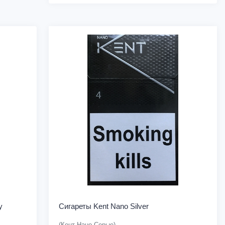
y
Сигареты Kent Nano Silver
(Кент Нано Серые)