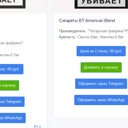
Сигареты BT American Blend
Производитель:
"Погарская фабрика"/
Крепость:
Смола-10мг, Никотин-0.8мг
ая фабрика"/
Цена за 1 пачку: 60 руб.
котин-0.7мг
Добавить в корзину
чку: 60 руб.
Оформить заказ Telegram
в корзину
Оформить заказ WhatsApp
аз Telegram
аз WhatsApp
0