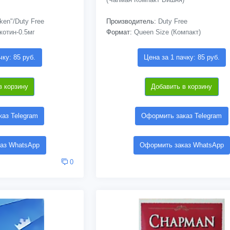
ken"/Duty Free
Производитель:
Duty Free
котин-0.5мг
Формат:
Queen Size (Компакт)
чку: 85 руб.
Цена за 1 пачку: 85 руб.
в корзину
Добавить в корзину
аз Telegram
Оформить заказ Telegram
аз WhatsApp
Оформить заказ WhatsApp
0