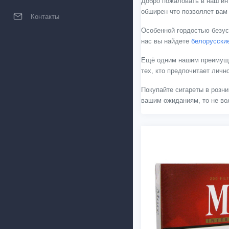
Добро пожаловать в наш ин
обширен что позволяет вам
Контакты
Особенной гордостью безус
нас вы найдете
белорусски
Ещё одним нашим преимущес
тех, кто предпочитает лич
Покупайте сигареты в розни
вашим ожиданиям, то не вол