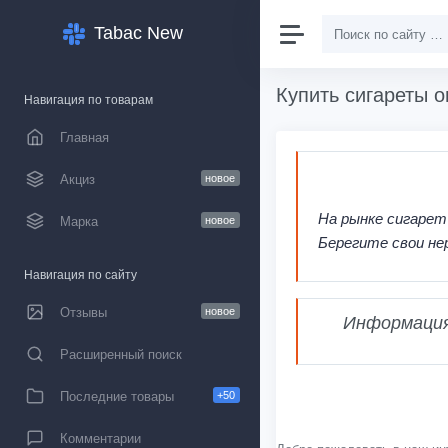
Tabac New
Купить сигареты о
Навигация по товарам
Главная
Акциз
новое
На рынке сигарет
Марка
новое
Берегите свои не
Навигация по сайту
Отзывы
новое
Информация,
Расширенный поиск
Последние товары
+50
Комментарии