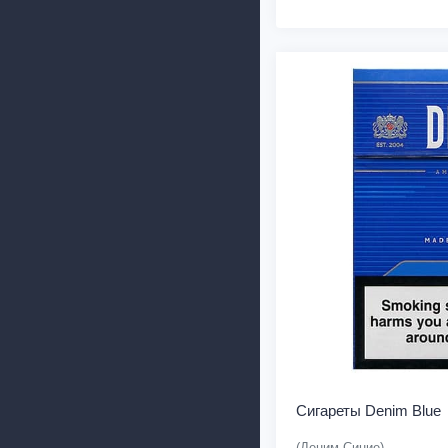
Сигареты Denim Blue
(Деним Синие)